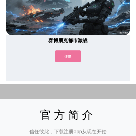
赛博朋克都市激战
详情
官方简介
— 信任彼此，下载注册app从现在开始 —