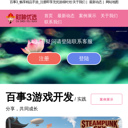
百事3_畅享精品手游_注册即享无忧游戏时光!
关于我们
|
最新动态
|
网站地图
首页
最新动态
案例展示
关于我们
联系我们
如有疑问请登陆联系客服
注册
登陆
百事3游戏开发
/
实践
案例展示
分享，共同成长