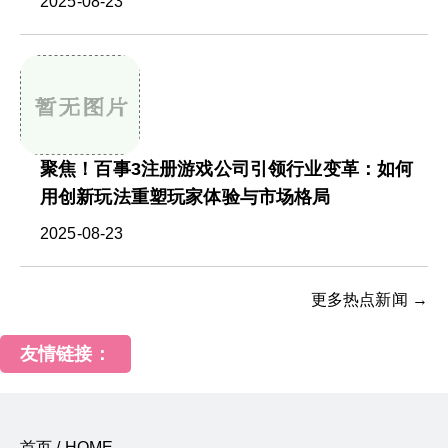
2025-08-23
聚焦！百事3注册游戏公司引领行业变革：如何
用创新玩法重塑玩家体验与市场格局
2025-08-23
更多热点新闻 →
友情链接：
首页 / HOME