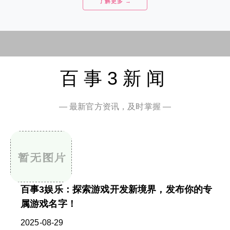
了解更多 →
百事3新闻
— 最新官方资讯，及时掌握 —
百事3娱乐：探索游戏开发新境界，发布你的专
属游戏名字！
2025-08-29