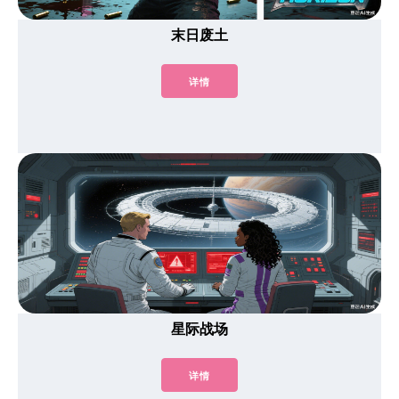
末日废土
详情
星际战场
详情