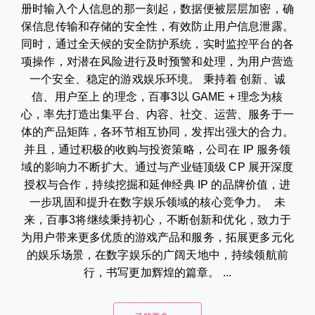
册时输入个人信息的那一刻起，数据便被层层加密，确
保信息传输和存储的安全性，有效防止用户信息泄露。
同时，通过全天候的安全防护系统，实时监控平台的各
项操作，对潜在风险进行及时预警和处理，为用户营造
一个安全、稳定的游戏娱乐环境。 秉持着 创新、诚
信、用户至上 的理念，百事3以 GAME + 理念为核
心，率先打造出集平台、内容、社交、运营、服务于一
体的产品矩阵，各环节相互协同，发挥出强大的合力。
并且，通过积极的收购与投资策略，公司在 IP 服务领
域的影响力不断扩大。通过与产业链顶级 CP 展开深度
授权与合作，持续挖掘和延伸经典 IP 的品牌价值，进
一步巩固和提升在数字娱乐领域的核心竞争力。 ​ 未
来，百事3将继续秉持初心，不断创新和优化，致力于
为用户带来更多优质的游戏产品和服务，拓展更多元化
的娱乐场景，在数字娱乐的广阔天地中，持续领航前
行，书写更加辉煌的篇章。 ...